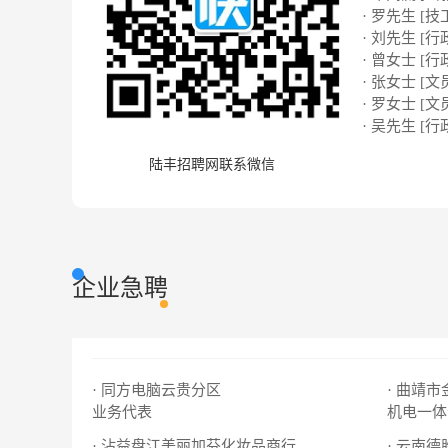
· 罗先生 [技
· 刘先生 [行
· 曾女士 [行
· 张女士 [文
· 罗女士 [文
· 吴先生 [行
陆丰招聘网联系微信
企业急聘
· 同方电脑云贵分区
· 曲靖
业务代表
机电一体
· 沾益盘江美丽加芬化妆品商行
· 云南