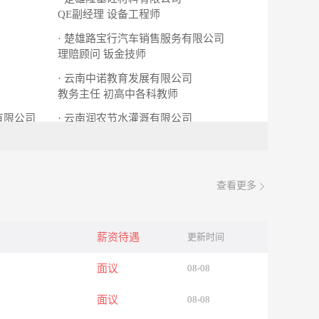
QE副经理
设备工程师
· 楚雄路宝行汽车销售服务有限公司
理赔顾问
钣金技师
· 云南中诺教育发展有限公司
教务主任
初高中各科教师
有限公司
· 云南润农节水灌溉有限公司
基地技术管理员
网络客服
查看更多
薪资待遇
更新时间
面议
08-08
面议
08-08