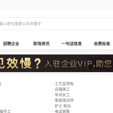
招聘企业
职场资讯
一句话信息
收费标准
名
· 工艺品导购
· 店铺美工
· 车间女工
· 家庭保洁师
· 护士 前台
线操作工
· 电话销售