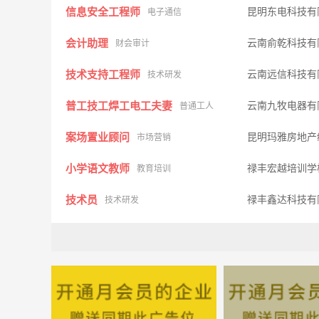
信息安全工程师
昆明东电科技有
电子通信
会计助理
云南俞乾科技有
财会审计
技术支持工程师
云南远信科技有
技术研发
普工技工焊工电工夫妻
云南九牧电器有
普通工人
案场置业顾问
昆明玛雅房地产
市场营销
小学语文教师
禄丰宏越培训
教育培训
技术员
禄丰鑫达科技有
技术研发
理赔顾问
楚雄路宝行汽车
金融理财
送货/长途押货员理货
昆明春源实业有
物流快递
助教
禄丰宏越培训
教育培训