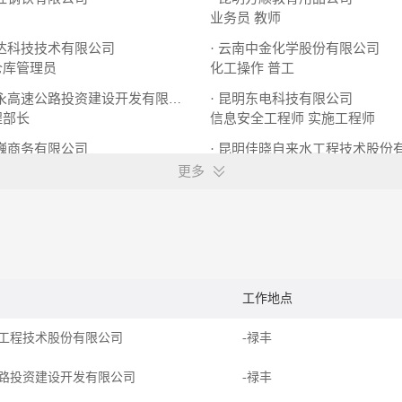
业务员
教师
东达科技技术有限公司
· 云南中金化学股份有限公司
仓库管理员
化工操作
普工
· 昆明东电科技有限公司
· 楚雄大永高速公路投资建设开发有限公司
程部长
信息安全工程师
实施工程师
玟巍商务有限公司
· 昆明佳晓自来水工程技术股份
员
招理货/发货/押货
销售代表
销售经理
更多
工作地点
工程技术股份有限公司
-禄丰
路投资建设开发有限公司
-禄丰