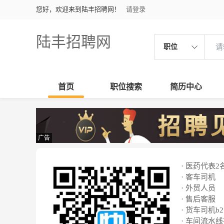
您好，欢迎来到陆丰招聘网！
请登录
陆丰招聘网
职位
首页
职位搜索
简历中心
广告
· 医药代表2
· 客车司机
· 外贸人员
· 售后客服
· 货车司机b2
· 车间流水