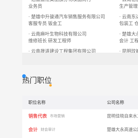
业务员
生产管理
· 楚雄中升骏通汽车销售服务有限公司
· 云南
客服专员
钣金工
包装工
· 云南麻叶生物科技有限公司
维修班长
研发工程师
会计
工
· 云南晟道建设工程集团有限公司
· 昆明
实验员
行政司机
办公室文
热门职位
职位名称
公司名称
销售代表
昆明佳晓自来水
市场营销
会计
楚雄大永高速公
财会审计