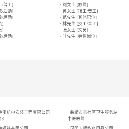
工/普工]
· 刘女士 [教师]
政/后勤]
· 黄女士 [技工/普工]
政/后勤]
· 范先生 [其他职位]
员]
· 林先生 [技工/普工]
员]
· 张女士 [文员]
政/后勤]
· 叶先生 [销售岗位]
市金泓机电安装工程有限公司
· 曲靖市某社区卫生服务站
化
中医医师
德胜钢铁有限公司
· 昆明方顺教育用品公司