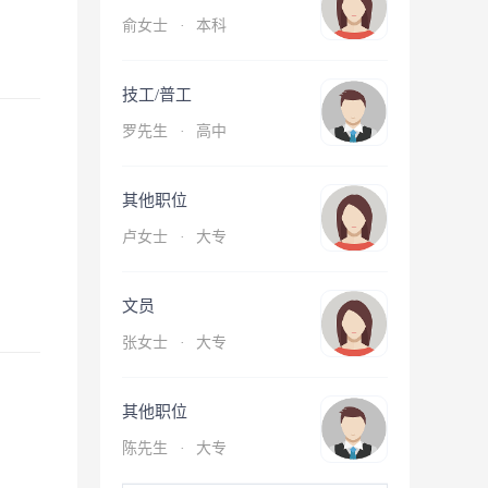
俞女士
·
本科
技工/普工
罗先生
·
高中
其他职位
卢女士
·
大专
文员
张女士
·
大专
其他职位
陈先生
·
大专